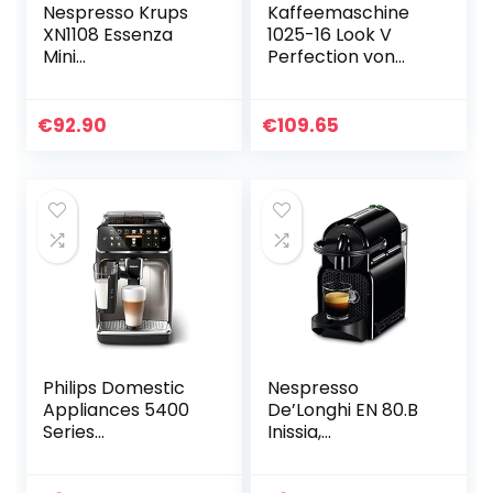
Nespresso Krups
Kaffeemaschine
XN1108 Essenza
1025-16 Look V
Mini
Perfection von
Kaffeekapselmasc
Melitta,
hine | 19 bar |
AromaSelector,
Energiesparmodus
1.25 Liter, schwarz,
€
92.90
€
109.65
| 1260 W | ‎0,6 L|
mit
8.03 x 3.31 x 12…
Thermoskanne,
voller…
Philips Domestic
Nespresso
Appliances 5400
De’Longhi EN 80.B
Series
Inissia,
Kaffeevollautomat
Hochdruckpumpe,
– LatteGo-
Energiesparfunktio