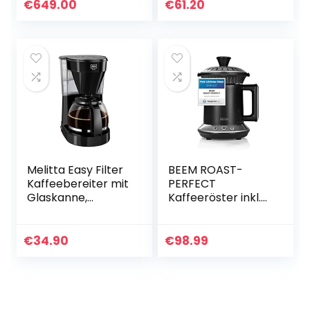
Milchsystem,
n, kompaktes
€
649.00
€
61.20
Langlebiges
Design, 1260W, 32 x
Keramikmahlwerk,
12 x 23 cm…
12…
Melitta Easy Filter
BEEM ROAST-
Kaffeebereiter mit
PERFECT
Glaskanne,
Kaffeeröster inkl.
Fassungsvermöge
hochwertigem 200
n 10 Tassen (125
g Rohkaffee-Brasil
ml), Schwarz
(Ganze Bohne
€
34.90
€
98.99
Ungeröstet) | 2
Röstgrade…