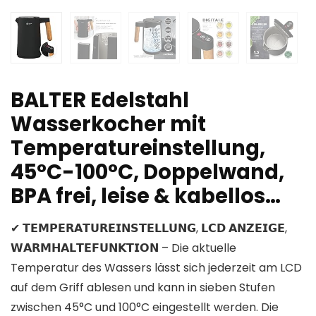
BALTER Edelstahl
Wasserkocher mit
Temperatureinstellung,
45°C-100°C, Doppelwand,
BPA frei, leise & kabellos…
✔ 𝗧𝗘𝗠𝗣𝗘𝗥𝗔𝗧𝗨𝗥𝗘𝗜𝗡𝗦𝗧𝗘𝗟𝗟𝗨𝗡𝗚, 𝗟𝗖𝗗 𝗔𝗡𝗭𝗘𝗜𝗚𝗘,
𝗪𝗔𝗥𝗠𝗛𝗔𝗟𝗧𝗘𝗙𝗨𝗡𝗞𝗧𝗜𝗢𝗡 – Die aktuelle
Temperatur des Wassers lässt sich jederzeit am LCD
auf dem Griff ablesen und kann in sieben Stufen
zwischen 45°C und 100°C eingestellt werden. Die