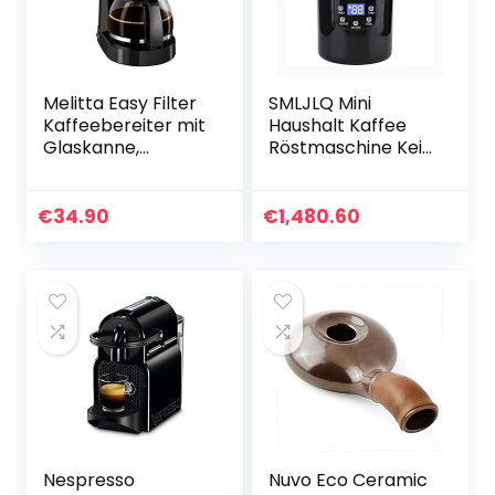
Melitta Easy Filter
SMLJLQ Mini
Kaffeebereiter mit
Haushalt Kaffee
Glaskanne,
Röstmaschine Kein
Fassungsvermöge
Rauch Kaffee
n 10 Tassen (125
Backen
ml), Schwarz
Werkzeuge
€
34.90
€
1,480.60
Kaffeeschleifer
Nespresso
Nuvo Eco Ceramic