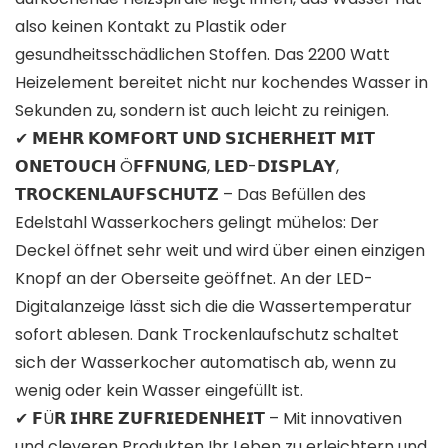
also keinen Kontakt zu Plastik oder
gesundheitsschädlichen Stoffen. Das 2200 Watt
Heizelement bereitet nicht nur kochendes Wasser in
Sekunden zu, sondern ist auch leicht zu reinigen.
✔ 𝗠𝗘𝗛𝗥 𝗞𝗢𝗠𝗙𝗢𝗥𝗧 𝗨𝗡𝗗 𝗦𝗜𝗖𝗛𝗘𝗥𝗛𝗘𝗜𝗧 𝗠𝗜𝗧
𝗢𝗡𝗘𝗧𝗢𝗨𝗖𝗛 Ö𝗙𝗙𝗡𝗨𝗡𝗚, 𝗟𝗘𝗗-𝗗𝗜𝗦𝗣𝗟𝗔𝗬,
𝗧𝗥𝗢𝗖𝗞𝗘𝗡𝗟𝗔𝗨𝗙𝗦𝗖𝗛𝗨𝗧𝗭 – Das Befüllen des
Edelstahl Wasserkochers gelingt mühelos: Der
Deckel öffnet sehr weit und wird über einen einzigen
Knopf an der Oberseite geöffnet. An der LED-
Digitalanzeige lässt sich die die Wassertemperatur
sofort ablesen. Dank Trockenlaufschutz schaltet
sich der Wasserkocher automatisch ab, wenn zu
wenig oder kein Wasser eingefüllt ist.
✔ 𝗙Ü𝗥 𝗜𝗛𝗥𝗘 𝗭𝗨𝗙𝗥𝗜𝗘𝗗𝗘𝗡𝗛𝗘𝗜𝗧 – Mit innovativen
und cleveren Produkten Ihr Leben zu erleichtern und