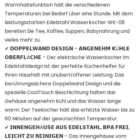
Warmhaltefunktion hält die verschiedenen
Temperaturen bei Bedarf über eine Stunde. Mit dem
leistungsstarken Edelstahl Wasserkocher WK-08
bereiten Sie Tee, Kaffee, Suppen, Babynahrung und
vieles mehr zu.
✔ 𝗗𝗢𝗣𝗣𝗘𝗟𝗪𝗔𝗡𝗗 𝗗𝗘𝗦𝗜𝗚𝗡 – 𝗔𝗡𝗚𝗘𝗡𝗘𝗛𝗠 𝗞Ü𝗛𝗟𝗘
𝗢𝗕𝗘𝗥𝗙𝗟Ä𝗖𝗛𝗘 – Der elektrische Wasserkocher im
Edelstahldesign ist der perfekte Küchenhelfer für
Ihren Haushalt mit unübertroffener Leistung. Das
berührungssichere Doppelwand Design und die
spezielle CoolTouch Beschichtung halten das
Gehäuse angenehm kühl und das Wasser lange
warm. Der Teekocher hält das erhitzte Wasser bis zu
60 Minuten auf der gewünschten Temperatur.
✔ 𝗜𝗡𝗡𝗘𝗡𝗚𝗘𝗛Ä𝗨𝗦𝗘 𝗔𝗨𝗦 𝗘𝗗𝗘𝗟𝗦𝗧𝗔𝗛𝗟, 𝗕𝗣𝗔 𝗙𝗥𝗘𝗜,
𝗟𝗘𝗜𝗖𝗛𝗧 𝗭𝗨 𝗥𝗘𝗜𝗡𝗜𝗚𝗘𝗡 – Das Innengehäuse vom