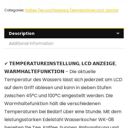
Categories:
Kaffee, Tee und Espresso
,
Teemaschinen und -kocher
Description
Additional information
✔ 𝗧𝗘𝗠𝗣𝗘𝗥𝗔𝗧𝗨𝗥𝗘𝗜𝗡𝗦𝗧𝗘𝗟𝗟𝗨𝗡𝗚, 𝗟𝗖𝗗 𝗔𝗡𝗭𝗘𝗜𝗚𝗘,
𝗪𝗔𝗥𝗠𝗛𝗔𝗟𝗧𝗘𝗙𝗨𝗡𝗞𝗧𝗜𝗢𝗡 – Die aktuelle
Temperatur des Wassers lässt sich jederzeit am LCD
auf dem Griff ablesen und kann in sieben Stufen
zwischen 45°C und 100°C eingestellt werden. Die
Warmhaltefunktion hält die verschiedenen
Temperaturen bei Bedarf über eine Stunde. Mit dem
leistungsstarken Edelstahl Wasserkocher WK-08
bereiten Sie Tee, Kaffee, Suppen, Babynahrung und