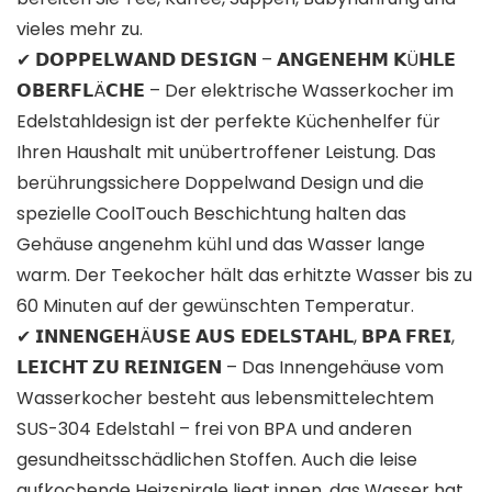
vieles mehr zu.
✔ 𝗗𝗢𝗣𝗣𝗘𝗟𝗪𝗔𝗡𝗗 𝗗𝗘𝗦𝗜𝗚𝗡 – 𝗔𝗡𝗚𝗘𝗡𝗘𝗛𝗠 𝗞Ü𝗛𝗟𝗘
𝗢𝗕𝗘𝗥𝗙𝗟Ä𝗖𝗛𝗘 – Der elektrische Wasserkocher im
Edelstahldesign ist der perfekte Küchenhelfer für
Ihren Haushalt mit unübertroffener Leistung. Das
berührungssichere Doppelwand Design und die
spezielle CoolTouch Beschichtung halten das
Gehäuse angenehm kühl und das Wasser lange
warm. Der Teekocher hält das erhitzte Wasser bis zu
60 Minuten auf der gewünschten Temperatur.
✔ 𝗜𝗡𝗡𝗘𝗡𝗚𝗘𝗛Ä𝗨𝗦𝗘 𝗔𝗨𝗦 𝗘𝗗𝗘𝗟𝗦𝗧𝗔𝗛𝗟, 𝗕𝗣𝗔 𝗙𝗥𝗘𝗜,
𝗟𝗘𝗜𝗖𝗛𝗧 𝗭𝗨 𝗥𝗘𝗜𝗡𝗜𝗚𝗘𝗡 – Das Innengehäuse vom
Wasserkocher besteht aus lebensmittelechtem
SUS-304 Edelstahl – frei von BPA und anderen
gesundheitsschädlichen Stoffen. Auch die leise
aufkochende Heizspirale liegt innen, das Wasser hat