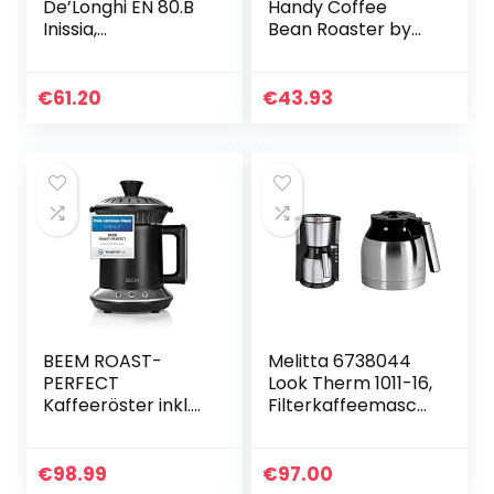
De’Longhi EN 80.B
Handy Coffee
Inissia,
Bean Roaster by
Hochdruckpumpe,
Nuvo
Energiesparfunktio
n, kompaktes
€
61.20
€
43.93
Design, 1260W, 32 x
12 x 23 cm…
BEEM ROAST-
Melitta 6738044
PERFECT
Look Therm 1011-16,
Kaffeeröster inkl.
Filterkaffeemaschi
hochwertigem 200
ne mit
g Rohkaffee-Brasil
Thermkanne und
(Ganze Bohne
Timer-Funktion,
€
98.99
€
97.00
Ungeröstet) | 2
AromaSelector,