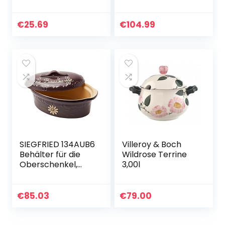
(Durchmesser),
Deckel u.
6er-Set
Wasserrinne | 10
Liter | braun |
€
25.69
€
104.99
Sauerkrauttopf
Gurkentopf
Einlegetopf…
SIEGFRIED 134AUB6
Villeroy & Boch
Behälter für die
Wildrose Terrine
Oberschenkel,
3,00l
Aubergine
€
85.03
€
79.00