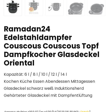
Ramadan24
Edelstahldampfer
Couscous Couscous Topf
Dampfkocher Glasdeckel
Oriental
Kapazität: 6 l / 8 l / 10 l / 12 l / 14 l
Kochen Küche Essen Abendessen Mittagessen
Glasdeckel schwarz weiß Induktionsherd
Gehärteter Glasdeckel mit Dampfentlüftung
Amazon.de Price:
€
59.97
(as of 09/04/2023 05:39 PST-
Details
)