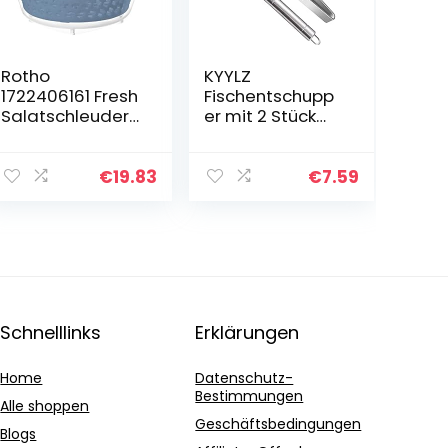
Rotho
KYYLZ
1722406161 Fresh
Fischentschupp
Salatschleuder,
er mit 2 Stück
Kunststoff (PP)
Küchenpinzette
BPA-frei,
Edelstahl
blau/transparen
Grätenzange
€
19.83
€
7.59
t, 4,5l (25,0 x 25,0
Küchenzange
x 16,5 cm)
Entferner,Küchen
helfer Flach
und…
Schnelllinks
Erklärungen
Home
Datenschutz-
Bestimmungen
Alle shoppen
Geschäftsbedingungen
Blogs