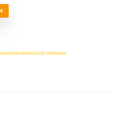
N
ochzubehör
,
Meeresfrüchte-Werkzeuge