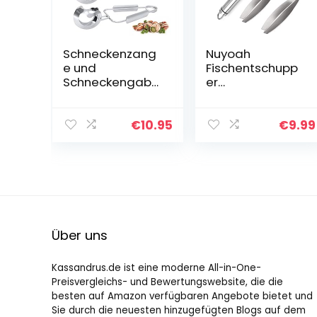
Schneckenzang
Nuyoah
e und
Fischentschupp
Schneckengabel
er
-Set,
Fischschuppen
Schneckenbeste
Entferner 4stk
ck aus Edelstahl,
Fischschupper
€
10.95
€
9.99
2-in-1-
Schaber 304
Meeresfrüchteg
Edelstahl Fisch
abeln, Schnecke,
Entschuppen
Krabben…
mit…
Über uns
Kassandrus.de ist eine moderne All-in-One-
Preisvergleichs- und Bewertungswebsite, die die
besten auf Amazon verfügbaren Angebote bietet und
Sie durch die neuesten hinzugefügten Blogs auf dem