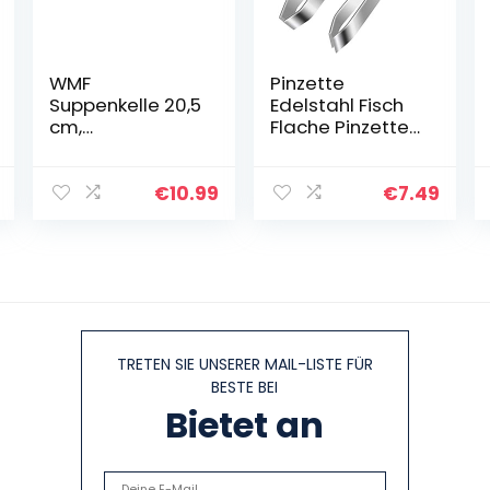
WMF
Pinzette
Suppenkelle 20,5
Edelstahl Fisch
cm,
Flache Pinzette
Saucenlöffel,
FischgräTen-
Cromargan
Entferner
Edelstahl poliert
FischgräTen-
€
10.99
€
7.49
&
Clip
Pfannenwender
Professionelle
Kunststoff 31
Edelstahlpinzett
cm, Wender mit
e Zum…
Ablage…
TRETEN SIE UNSERER MAIL-LISTE FÜR
BESTE BEI
Bietet an