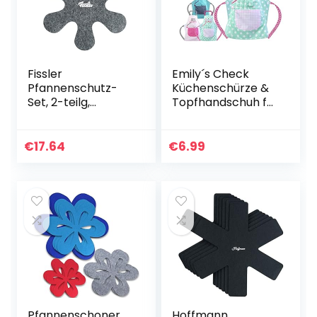
Fissler
Emily´s Check
Pfannenschutz-
Küchenschürze &
Set, 2-teilg,
Topfhandschuh für
Pfannen-
Kinder i468.550, 3-
Stapelschutz,
6 Jahre, Cupcake
Topf-Schutz,
Queen
€
17.64
€
6.99
Kratzschutz,
Stapel-Hilfe aus
Polyester
Pfannenschoner
Hoffmann