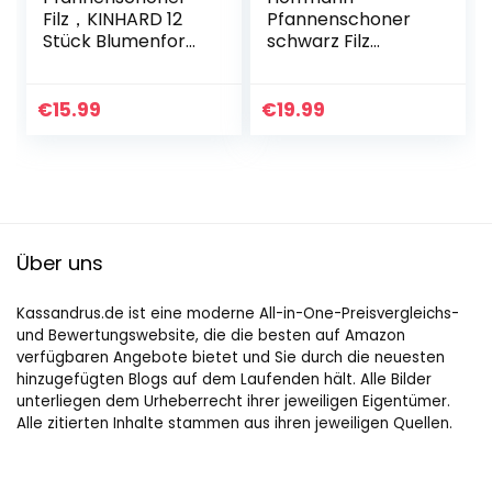
Filz，KINHARD 12
Pfannenschoner
Stück Blumenform
schwarz Filz
Stapelschutz35CM
Pfannenschutz
Königsblau 25CM
Stapelschutz
Himmelblau 20CM
Pfannen
€
15.99
€
19.99
Silbergrau 15CM
Topfschutz 38 x 38
Rot für…
cm 0,6 cm Dick
Waschbar…
Über uns
Kassandrus.de ist eine moderne All-in-One-Preisvergleichs-
und Bewertungswebsite, die die besten auf Amazon
verfügbaren Angebote bietet und Sie durch die neuesten
hinzugefügten Blogs auf dem Laufenden hält. Alle Bilder
unterliegen dem Urheberrecht ihrer jeweiligen Eigentümer.
Alle zitierten Inhalte stammen aus ihren jeweiligen Quellen.