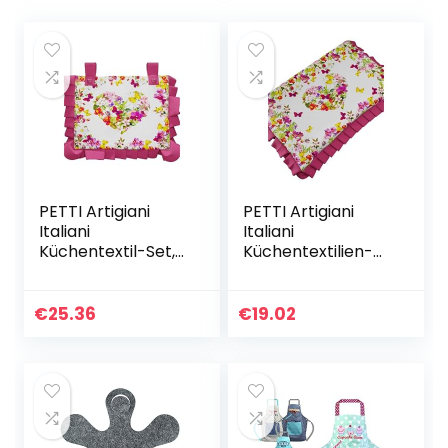
PETTI Artigiani
PETTI Artigiani
Italiani
Italiani
Küchentextil-Set,
Küchentextilien-
100%
Set, 100%
antiallergische
hypoallergene
Mikrofaser,
Mikrofaser,
€
25.36
€
19.02
Schmetterlinge,
Schmetterlinge,
Copriforno 40×50
Coprifornello 46 x
cm
70 m