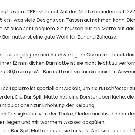
nglebigem TPE-Material. Auf der Matte befinden sich 322
,5 cm, was viele Designs von Tassen aufnehmen kann. Die
te ist auch sehr bequem. Sie müssen nur die Matte auf da
Barmatte ist eine gute Wahl für Bar und Zuhause.
aus ungiftigem und hochwertigem Gummimaterial, das sic
 ihrer 12 mm dicken Barmatte ist sie nicht leicht zu verf
5,7 x 30,5 cm große Barmatte ist sie für die meisten Anw
Arbeitsplatte ist speziell entwickelt, um sie rutschfeste
werden. Die Bar Spill Matte hat eine Borstenoberfläche, die
enticulationen zur Erhöhung der Reibung.
n, um Flüssigkeiten von der Theke, Fledermaustisch oder d
ken legen und mit warmem Wasser abspülen.
 der Bar Spill Matte macht sie für viele Anlässe geeignet.