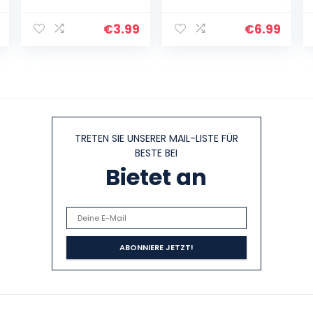
Pfannenschutz
Topfhandschuh
Stapelschutz,
für Kinder
Topftrenner,
i468.550, 3-6
€
3.99
€
6.99
Pfannentrenner,
Jahre, Cupcake
Extra Dicke…
Queen
TRETEN SIE UNSERER MAIL-LISTE FÜR
BESTE BEI
Bietet an