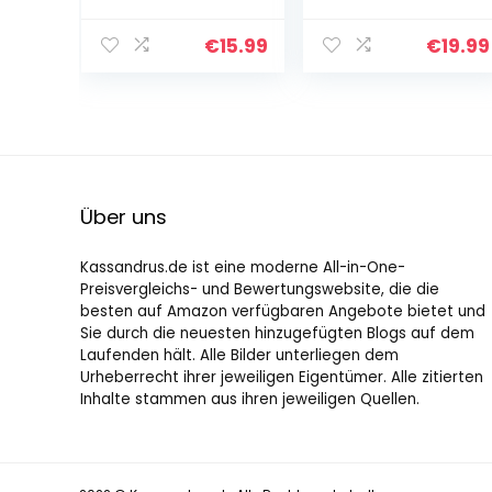
Blumenform
Pfannenschutz
Stapelschutz35
Stapelschutz
CM Königsblau
Pfannen
€
15.99
€
19.99
25CM
Topfschutz 38 x
Himmelblau
38 cm 0,6 cm
20CM Silbergrau
Dick Waschbar…
15CM Rot für…
Über uns
Kassandrus.de ist eine moderne All-in-One-
Preisvergleichs- und Bewertungswebsite, die die
besten auf Amazon verfügbaren Angebote bietet und
Sie durch die neuesten hinzugefügten Blogs auf dem
Laufenden hält. Alle Bilder unterliegen dem
Urheberrecht ihrer jeweiligen Eigentümer. Alle zitierten
Inhalte stammen aus ihren jeweiligen Quellen.