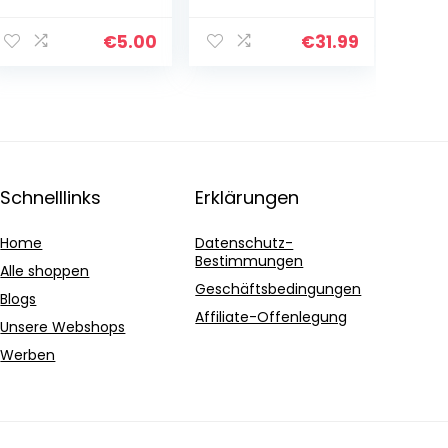
bunt
Set aus Zwei
Ofenhandschuh
en, Zwei
€
5.00
€
31.99
Topflappen und
einen Schürze
Kollektion…
Schnelllinks
Erklärungen
Home
Datenschutz-
Bestimmungen
Alle shoppen
Geschäftsbedingungen
Blogs
Affiliate-Offenlegung
Unsere Webshops
Werben