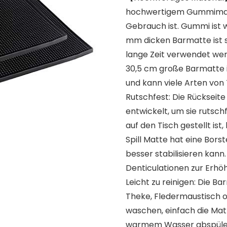
hochwertigem Gummimateri
Gebrauch ist. Gummi ist w
mm dicken Barmatte ist si
lange Zeit verwendet werd
30,5 cm große Barmatte i
und kann viele Arten von 
Rutschfest: Die Rückseite 
entwickelt, um sie rutsc
auf den Tisch gestellt ist
Spill Matte hat eine Bors
besser stabilisieren kann
Denticulationen zur Erhö
Leicht zu reinigen: Die Ba
Theke, Fledermaustisch o
waschen, einfach die Ma
warmem Wasser abspüle