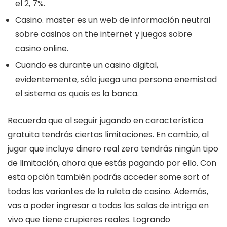
el 2, 7%.
Casino. master es un web de información neutral
sobre casinos on the internet y juegos sobre
casino online.
Cuando es durante un casino digital,
evidentemente, sólo juega una persona enemistad
el sistema os quais es la banca.
Recuerda que al seguir jugando en característica
gratuita tendrás ciertas limitaciones. En cambio, al
jugar que incluye dinero real zero tendrás ningún tipo
de limitación, ahora que estás pagando por ello. Con
esta opción también podrás acceder some sort of
todas las variantes de la ruleta de casino. Además,
vas a poder ingresar a todas las salas de intriga en
vivo que tiene crupieres reales. Logrando