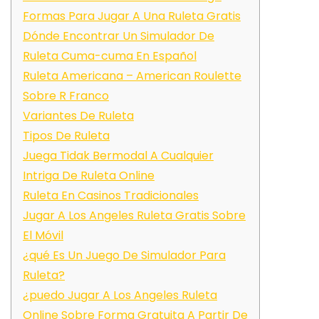
Formas Para Jugar A Una Ruleta Gratis
Dónde Encontrar Un Simulador De
Ruleta Cuma-cuma En Español
Ruleta Americana – American Roulette
Sobre R Franco
Variantes De Ruleta
Tipos De Ruleta
Juega Tidak Bermodal A Cualquier
Intriga De Ruleta Online
Ruleta En Casinos Tradicionales
Jugar A Los Angeles Ruleta Gratis Sobre
El Móvil
¿qué Es Un Juego De Simulador Para
Ruleta?
¿puedo Jugar A Los Angeles Ruleta
Online Sobre Forma Gratuita A Partir De