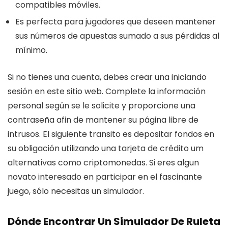
compatibles móviles.
Es perfecta para jugadores que deseen mantener
sus números de apuestas sumado a sus pérdidas al
mínimo.
Si no tienes una cuenta, debes crear una iniciando
sesión en este sitio web. Complete la información
personal según se le solicite y proporcione una
contraseña afin de mantener su página libre de
intrusos. El siguiente transito es depositar fondos en
su obligación utilizando una tarjeta de crédito um
alternativas como criptomonedas. Si eres algun
novato interesado en participar en el fascinante
juego, sólo necesitas un simulador.
Dónde Encontrar Un Simulador De Ruleta