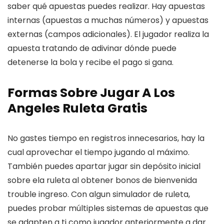
saber qué apuestas puedes realizar. Hay apuestas
internas (apuestas a muchas números) y apuestas
externas (campos adicionales). El jugador realiza la
apuesta tratando de adivinar dónde puede
detenerse la bola y recibe el pago si gana.
Formas Sobre Jugar A Los
Angeles Ruleta Gratis
No gastes tiempo en registros innecesarios, hay la
cual aprovechar el tiempo jugando al máximo.
También puedes apartar jugar sin depósito inicial
sobre ela ruleta al obtener bonos de bienvenida
trouble ingreso. Con algun simulador de ruleta,
puedes probar múltiples sistemas de apuestas que
se adapten a ti como jugador anteriormente a dar