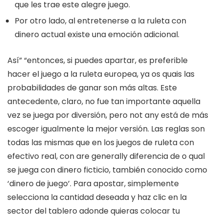
que les trae este alegre juego.
Por otro lado, al entretenerse a la ruleta con
dinero actual existe una emoción adicional.
Así” “entonces, si puedes apartar, es preferible
hacer el juego a la ruleta europea, ya os quais las
probabilidades de ganar son más altas. Este
antecedente, claro, no fue tan importante aquella
vez se juega por diversión, pero not any está de más
escoger igualmente la mejor versión. Las reglas son
todas las mismas que en los juegos de ruleta con
efectivo real, con are generally diferencia de o qual
se juega con dinero ficticio, también conocido como
‘dinero de juego’. Para apostar, simplemente
selecciona la cantidad deseada y haz clic en la
sector del tablero adonde quieras colocar tu