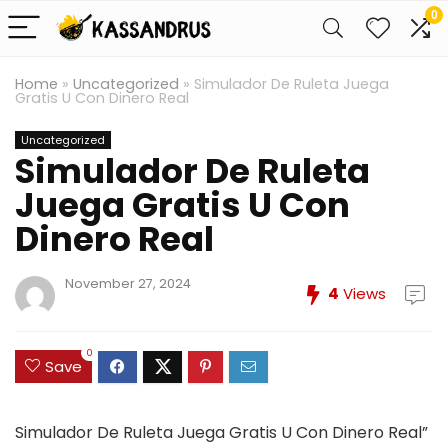
0
Home
»
Uncategorized
»
Simulador De Ruleta Juega
Gratis U Con Dinero Real
Uncategorized
Simulador De Ruleta
Juega Gratis U Con
Dinero Real
November 27, 2024
4
Views
0
Save
Simulador De Ruleta Juega Gratis U Con Dinero Real”