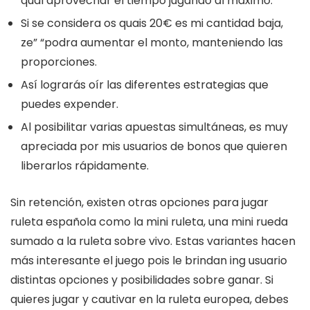
qual aprovechar el tiempo jugando al máximo.
Si se considera os quais 20€ es mi cantidad baja,
ze” “podra aumentar el monto, manteniendo las
proporciones.
Así lograrás oír las diferentes estrategias que
puedes expender.
Al posibilitar varias apuestas simultáneas, es muy
apreciada por mis usuarios de bonos que quieren
liberarlos rápidamente.
Sin retención, existen otras opciones para jugar
ruleta española como la mini ruleta, una mini rueda
sumado a la ruleta sobre vivo. Estas variantes hacen
más interesante el juego pois le brindan ing usuario
distintas opciones y posibilidades sobre ganar. Si
quieres jugar y cautivar en la ruleta europea, debes