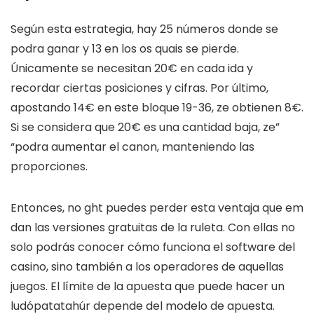
Según esta estrategia, hay 25 números donde se
podra ganar y 13 en los os quais se pierde.
Únicamente se necesitan 20€ en cada ida y
recordar ciertas posiciones y cifras. Por último,
apostando 14€ en este bloque 19-36, ze obtienen 8€.
Si se considera que 20€ es una cantidad baja, ze”
“podra aumentar el canon, manteniendo las
proporciones.
Entonces, no ght puedes perder esta ventaja que em
dan las versiones gratuitas de la ruleta. Con ellas no
solo podrás conocer cómo funciona el software del
casino, sino también a los operadores de aquellas
juegos. El límite de la apuesta que puede hacer un
ludópatatahúr depende del modelo de apuesta.