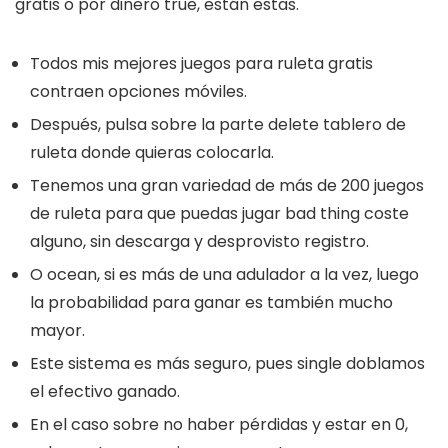
gratis o por dinero true, están estas.
Todos mis mejores juegos para ruleta gratis
contraen opciones móviles.
Después, pulsa sobre la parte delete tablero de
ruleta donde quieras colocarla.
Tenemos una gran variedad de más de 200 juegos
de ruleta para que puedas jugar bad thing coste
alguno, sin descarga y desprovisto registro.
O ocean, si es más de una adulador a la vez, luego
la probabilidad para ganar es también mucho
mayor.
Este sistema es más seguro, pues single doblamos
el efectivo ganado.
En el caso sobre no haber pérdidas y estar en 0,