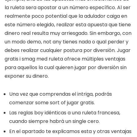
la ruleta sera apostar a un número específico. Al ser
realmente poco potential que la adulador caiga en
este número elegido, realizar esta apuesta que tiene
dinero real resulta muy arriesgado. Sin embargo, con
un modo demo, not any tienes nada o qual perder y
debes realizar cualquier postura por diversión. Jugar
gratis i smag med ruleta ofrece múltiples ventajas
para aquellos la cual quieren jugar por diversión sin
exponer su dinero.
Una vez que comprendas el intriga, podrás
comenzar some sort of jugar gratis.
Las reglas boy idénticas a una ruleta francesa,
cuando siempre habrá un single cero.
En el apartado te explicamos esta y otras ventajas