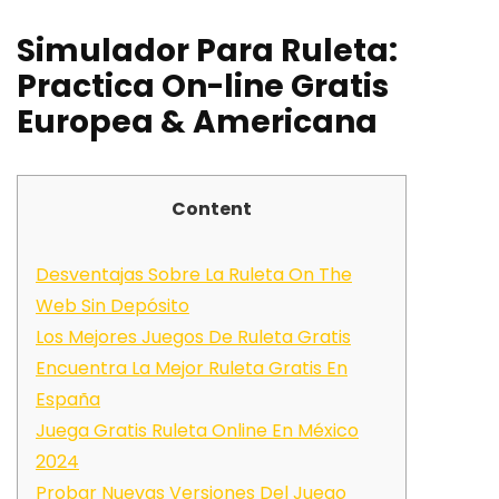
Simulador Para Ruleta:
Practica On-line Gratis
Europea & Americana
Content
Desventajas Sobre La Ruleta On The
Web Sin Depósito
Los Mejores Juegos De Ruleta Gratis
Encuentra La Mejor Ruleta Gratis En
España
Juega Gratis Ruleta Online En México
2024
Probar Nuevas Versiones Del Juego