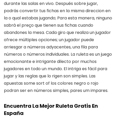
durante las salas en vivo. Después sobre jugar,
podrás convertir tus fichas en la misma direccion en
la o qual estabas jugando; Para esta manera, ninguno
sabrá el preço que tienen sus fichas cuando
abandones la mesa. Cada giro que realiza un jugador
ofrece múltiples opciones; un jugador puede
arriesgar a números adyacentes, una fila para
números o números individuales. La ruleta es un juego
emocionante e intrigante dilecto por muchos
jugadores en todo un mundo. El intriga es fácil para
jugar y las reglas que lo rigen son simples. Las
apuestas some sort of los colores negro o rojo
podran ser en números simples, pares um impares.
Encuentra La Mejor Ruleta Gratis En
España