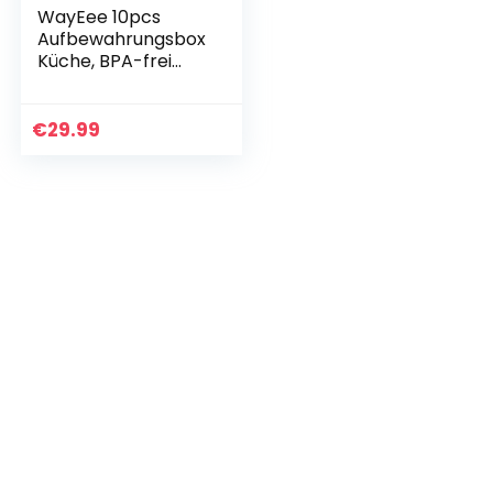
WayEee 10pcs
Aufbewahrungsbox
Küche, BPA-frei
Vorratsdosen mit
Deckel Küche
Vorratsdosen Set
€
29.99
Luftdicht für Pasta,
Müsli…