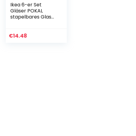
Ikea 6-er Set
Gläser POKAL
stapelbares Glas
für Cocktail
Longdrink Tee
Kaffee Wasser –
€
14.48
350ml – 14cm
hoch…