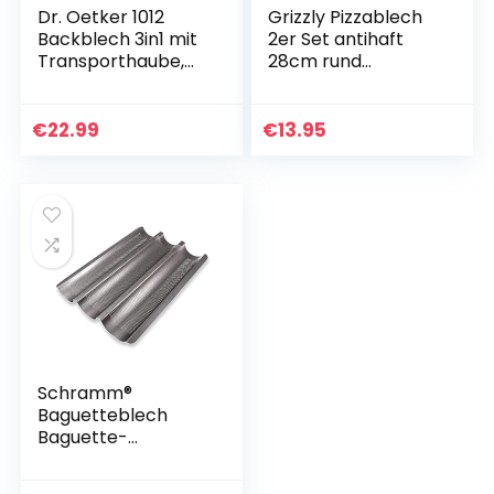
Dr. Oetker 1012
Grizzly Pizzablech
Backblech 3in1 mit
2er Set antihaft
Transporthaube,
28cm rund
Ofenblech zum
praktisches
Backen,
Backblech vielseitig
Aufbewahren und
Made in Germany
€
22.99
€
13.95
Transportieren, als
Pizza…
Schramm®
Baguetteblech
Baguette-
Backblech
Baguetteblech