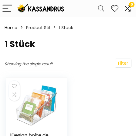
0
Home
Product Stil
‎1 Stück
‎1 Stück
Filter
Showing the single result
iDesign boîte de