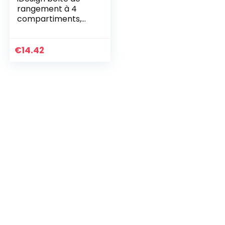
rangement à 4
compartiments,
transparent &
Kühlschrank-
Organizer,
€
14.42
stapelbarer
Vorratsbehälter
mit…