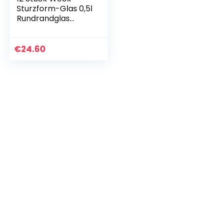
Sturzform-Glas 0,5l
Rundrandglas
Einmachglas
Einweckglas &
Einkochbuch
€
24.60
00006376 deutsch,
Buch zum…