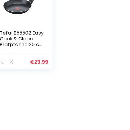
Tefal B55502 Easy
Cook & Clean
Bratpfanne 20 cm
|
Antihaftversiegel
ung | Thermo-
€
23.99
Signal | stabiler
Boden | einfache…