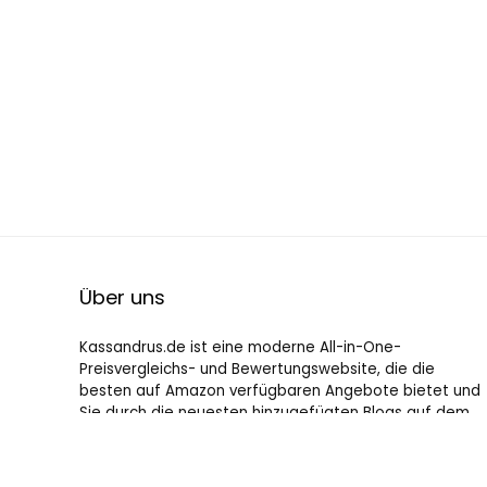
Über uns
Kassandrus.de ist eine moderne All-in-One-
Preisvergleichs- und Bewertungswebsite, die die
besten auf Amazon verfügbaren Angebote bietet und
Sie durch die neuesten hinzugefügten Blogs auf dem
Laufenden hält. Alle Bilder unterliegen dem
Urheberrecht ihrer jeweiligen Eigentümer. Alle zitierten
Inhalte stammen aus ihren jeweiligen Quellen.