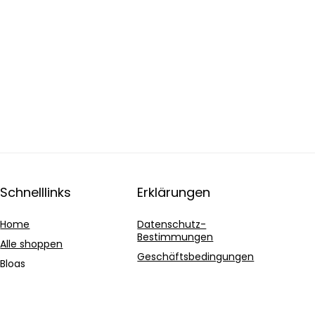
Schnelllinks
Erklärungen
Home
Datenschutz-
Bestimmungen
Alle shoppen
Geschäftsbedingungen
Blogs
Affiliate-Offenlegung
Unsere Webshops
Werben