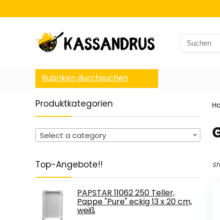
Search
for:
Rubriken durchsuchen
Produktkategorien
H
G
Select a category
Top-Angebote!!
Sh
PAPSTAR 11062 250 Teller,
Pappe "Pure" eckig 13 x 20 cm,
weiß