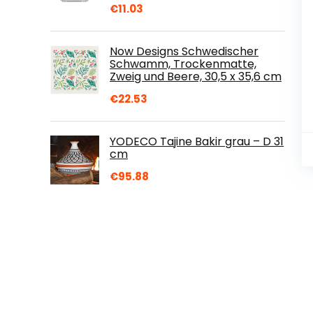
€
11.03
Now Designs Schwedischer
Schwamm, Trockenmatte,
Zweig und Beere, 30,5 x 35,6 cm
€
22.53
YODECO Tajine Bakir grau – D 31
cm
€
95.88