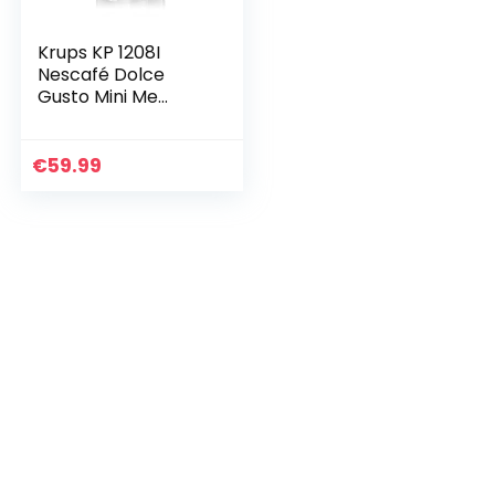
Krups KP 1208I
Nescafé Dolce
Gusto Mini Me
Kaffeekapselmasc
hine
Kaffeemaschine |
€
59.99
für heiße& kalte
Getränke | 15bar…