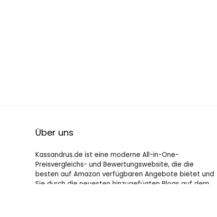
Über uns
Kassandrus.de ist eine moderne All-in-One-
Preisvergleichs- und Bewertungswebsite, die die
besten auf Amazon verfügbaren Angebote bietet und
Sie durch die neuesten hinzugefügten Blogs auf dem
Laufenden hält. Alle Bilder unterliegen dem
Urheberrecht ihrer jeweiligen Eigentümer. Alle zitierten
Inhalte stammen aus ihren jeweiligen Quellen.