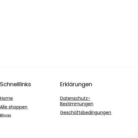
Schnelllinks
Erklärungen
Home
Datenschutz-
Bestimmungen
Alle shoppen
Geschäftsbedingungen
Blogs
Affiliate-Offenlegung
Unsere Webshops
Werben