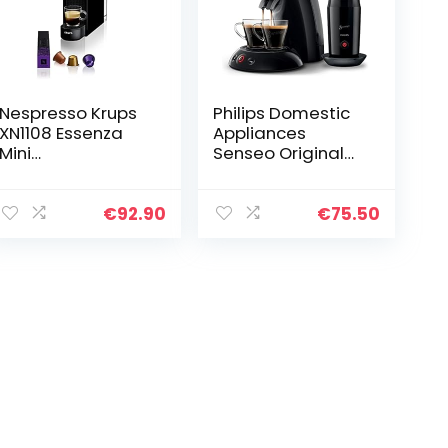
Nespresso Krups
Philips Domestic
XN1108 Essenza
Appliances
Mini
Senseo Original
Kaffeekapselmas
Kaffeepadmasch
chine | 19 bar |
ine mit Crema
Energiesparmodu
Plus, 1450 W, 0.7
€
92.90
€
75.50
s | 1260 W | ‎0,6 L|
Liter, 21.3 x 31.5 x
8.03 x 3.31 x 12…
33 cm…