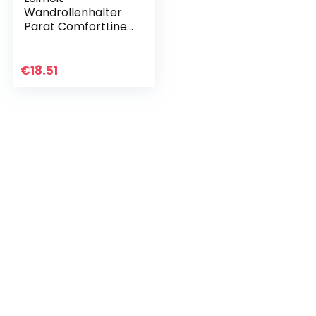
Wandrollenhalter
Parat ComfortLine-
Serie für 3 Rollen,
saubere
Schnittkanten
€
18.51
durch praktischen
Schneidabroller…