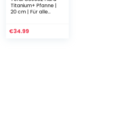
Titanium+ Pfanne |
20 cm | Für alle
Herdarten inklusive
Induktion |
Antihaftversiegelt |
€
34.99
Starker…