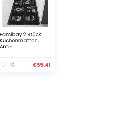
Famibay 2 Stück
Küchenmatten,
Anti-
Ermüdungsschutz,
gepolsterte
Küchenbodenmat
€
55.41
te, rutschfest,
wasserdicht,
Kaffee-Design…