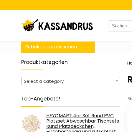
Search
for:
Rubriken durchsuchen
Produktkategorien
H
‎
Select a category
Top-Angebote!!
Sh
HEYOMART 4er Set Rund PVC
Platzset Abwaschbar Tischsets
Rund Platzdeckchen,
Hitzebeständig und rutschfest,