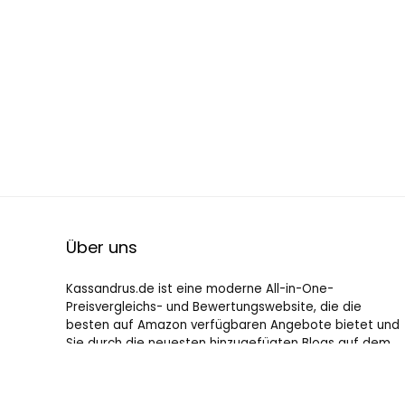
Über uns
Kassandrus.de ist eine moderne All-in-One-
Preisvergleichs- und Bewertungswebsite, die die
besten auf Amazon verfügbaren Angebote bietet und
Sie durch die neuesten hinzugefügten Blogs auf dem
Laufenden hält. Alle Bilder unterliegen dem
Urheberrecht ihrer jeweiligen Eigentümer. Alle zitierten
Inhalte stammen aus ihren jeweiligen Quellen.