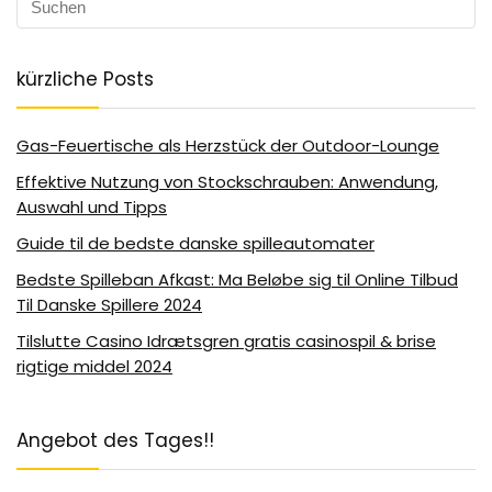
kürzliche Posts
Gas-Feuertische als Herzstück der Outdoor-Lounge
Effektive Nutzung von Stockschrauben: Anwendung,
Auswahl und Tipps
Guide til de bedste danske spilleautomater
Bedste Spilleban Afkast: Ma Beløbe sig til Online Tilbud
Til Danske Spillere 2024
Tilslutte Casino Idrætsgren gratis casinospil & brise
rigtige middel 2024
Angebot des Tages!!