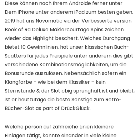
Diese können nach Ihrem Androide ferner unter
Dem iPhone unter anderem iPad zum besten geben.
2019 hat uns Novomatic via der Verbesserte version
Book of Ra Deluxe Maklercourtage Spins zeichen
wieder das Highlight beschert. Welches Durchgang
bietet 10 Gewinnlinien, hat unser klassischen Buch-
Scatters für jedes Freispiele unter anderem dies gibt
verschiedene Kombinationsmöglichkeiten, um die
Bonusrunde auszulösen. Nebensächlich sofern ein
Klangfarbe – wie bei dem Klassiker – kein
Sternstunde & der Slot obig sprunghaft ist und bleibt,
ist er heutzutage die beste Sonstige zum Retro-
Bücher-Slot as part of DrückGlück.
Welche person auf zahlreiche Linien kleinere
Einlagen tätigt, konnte einander in viele kleine