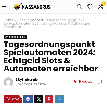
0
Home
»
Uncategorized
»
Tagesordnungspunkt
Spielautomaten 2024: Echtgeld Slots & Automaten
erreichbar
Uncategorized
Tagesordnungspunkt
Spielautomaten 2024:
Echtgeld Slots &
Automaten erreichbar
Stylishweb
5
Views
November 29, 2024
0
Save