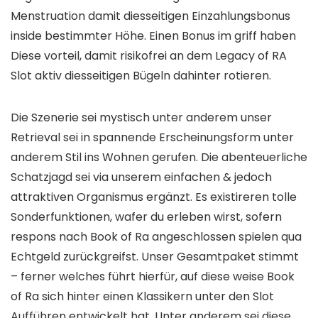
Menstruation damit diesseitigen Einzahlungsbonus
inside bestimmter Höhe. Einen Bonus im griff haben
Diese vorteil, damit risikofrei an dem Legacy of RA
Slot aktiv diesseitigen Bügeln dahinter rotieren.
Die Szenerie sei mystisch unter anderem unser
Retrieval sei in spannende Erscheinungsform unter
anderem Stil ins Wohnen gerufen. Die abenteuerliche
Schatzjagd sei via unserem einfachen & jedoch
attraktiven Organismus ergänzt. Es existireren tolle
Sonderfunktionen, wafer du erleben wirst, sofern
respons nach Book of Ra angeschlossen spielen qua
Echtgeld zurückgreifst. Unser Gesamtpaket stimmt
– ferner welches führt hierfür, auf diese weise Book
of Ra sich hinter einen Klassikern unter den Slot
Aufführen entwickelt hat. Unter anderem sei diese