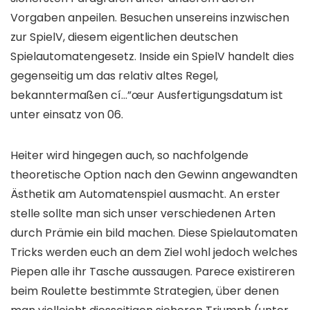
Vorgaben anpeilen. Besuchen unsereins inzwischen
zur SpielV, diesem eigentlichen deutschen
Spielautomatengesetz. Inside ein SpielV handelt dies
gegenseitig um das relativ altes Regel,
bekanntermaßen cí…”œur Ausfertigungsdatum ist
unter einsatz von 06.
Heiter wird hingegen auch, so nachfolgende
theoretische Option nach den Gewinn angewandten
Ästhetik am Automatenspiel ausmacht. An erster
stelle sollte man sich unser verschiedenen Arten
durch Prämie ein bild machen. Diese Spielautomaten
Tricks werden euch an dem Ziel wohl jedoch welches
Piepen alle ihr Tasche aussaugen. Parece existireren
beim Roulette bestimmte Strategien, über denen