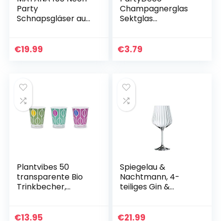
Party
Champagnerglas
Schnapsgläser aus
Sektglas
Plastik (30ml) –
Hochzeitsdekoratio
Shotgläser, Shot
n Glasdekoration
Becher,
Braut und
€
19.99
€
3.79
Schnapsbecher –
Bräutigam
Stabil & Mehrweg
Hochzeitsdekoratio
n…
Plantvibes 50
Spiegelau &
transparente Bio
Nachtmann, 4-
Trinkbecher,
teiliges Gin &
Kompostierbar &
Tonic-Set, 640 ml,
CO2 neutral –
Höhe: 22,2 cm,
stabile Bio Einweg-
102892
€
13.95
€
21.99