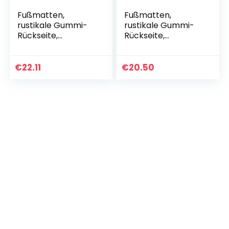
Fußmatten,
Fußmatten,
rustikale Gummi-
rustikale Gummi-
Rückseite,
Rückseite,
dekorative Matten
dekorative Matten
für Eingang,
für Eingang,
Haustür, Boden,
Haustür, Boden,
€
22.11
€
20.50
Fußmatten,
Fußmatten,
Bauernhaus…
Bauernhaus…