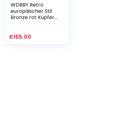
WDBBY Retro
europäischer Stil
Bronze rot Kupfer
Weißweinglas
Spiritglas
Geschnitztes
€
165.00
Muster
Personalisierte…