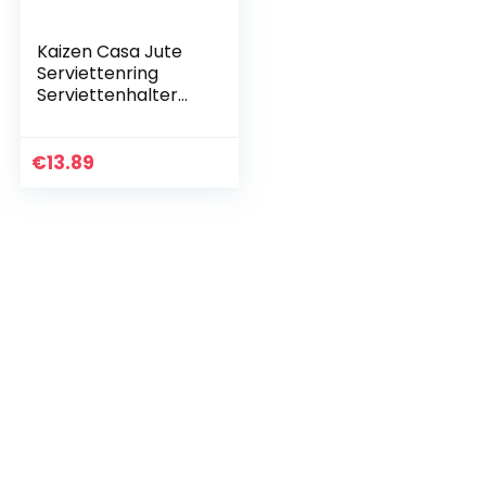
Kaizen Casa Jute
Serviettenring
Serviettenhalter
Servietten
Dekoring Hochzeit
und Party Grün
€
13.89
Sahne