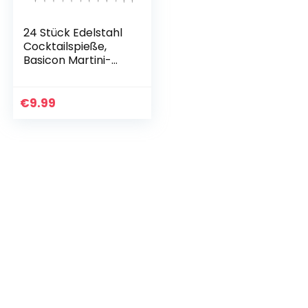
24 Stück Edelstahl
Cocktailspieße,
Basicon Martini-
Spieße Cocktail
Obst Sticks
Cocktail Pick
€
9.99
Martini Picks…