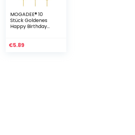
MOGADEE® 10
Stück Goldenes
Happy Birthday
Tortendeko Set,
Acryl Glitter
Cupcake Topper,
€
5.89
Girlande Herze
Sternen Cake…