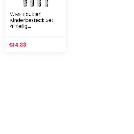
WMF Faultier
Kinderbesteck Set
4-teilig,
Kinderbesteck
Edelstahl, Besteck
Kinder ab 3 Jahre,
€
14.33
Cromargan
poliert…