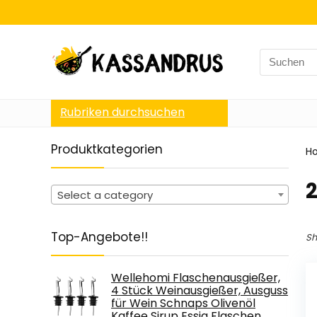
Search
for:
Rubriken durchsuchen
Produktkategorien
H
‎
Select a category
Top-Angebote!!
Sh
Wellehomi Flaschenausgießer,
4 Stück Weinausgießer, Ausguss
für Wein Schnaps Olivenöl
Kaffee Sirup Essig Flaschen…