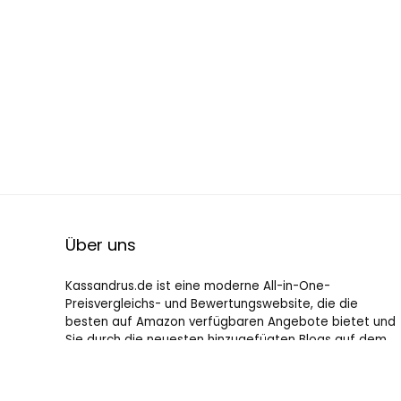
Über uns
Kassandrus.de ist eine moderne All-in-One-
Preisvergleichs- und Bewertungswebsite, die die
besten auf Amazon verfügbaren Angebote bietet und
Sie durch die neuesten hinzugefügten Blogs auf dem
Laufenden hält. Alle Bilder unterliegen dem
Urheberrecht ihrer jeweiligen Eigentümer. Alle zitierten
Inhalte stammen aus ihren jeweiligen Quellen.