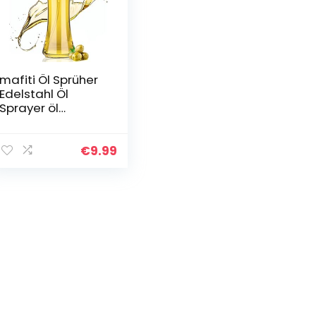
mafiti Öl Sprüher
Edelstahl Öl
Sprayer öl
sprühflasche,
Multifunktional Öl
spray
€
9.99
sprühflasche öl,
Essig und Öl
Sprüher…