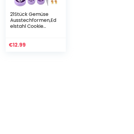
21Stück Gemüse
Ausstechformen,Ed
elstahl Cookie
Plätzchen
Ausstecher mini
mit Anti-Rutsch
€
12.99
Griff, Tierform
Gemüseschneider…