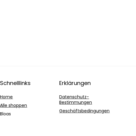
Schnelllinks
Erklärungen
Home
Datenschutz-
Bestimmungen
Alle shoppen
Geschäftsbedingungen
Blogs
Affiliate-Offenlegung
Unsere Webshops
Werben