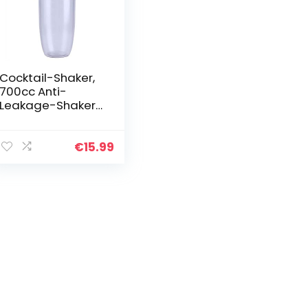
Cocktail-Shaker,
700cc Anti-
Leakage-Shaker
for transparente
Getränke PC
Resin Milk Tea
€
15.99
Cocktail-Shaker
for Getränke Bar…