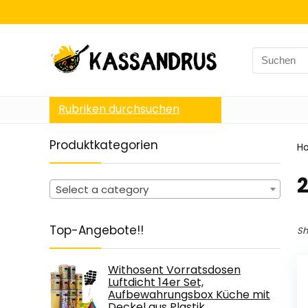
Search
for:
Rubriken durchsuchen
Produktkategorien
H
‎
Select a category
Top-Angebote!!
Sh
Withosent Vorratsdosen
Luftdicht 14er Set,
Aufbewahrungsbox Küche mit
Deckel aus Plastik,