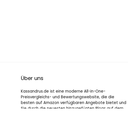
Über uns
Kassandrus.de ist eine moderne All-in-One-
Preisvergleichs- und Bewertungswebsite, die die
besten auf Amazon verfügbaren Angebote bietet und
Sie durch die neuesten hinzugefügten Blogs auf dem
Laufenden hält. Alle Bilder unterliegen dem
Urheberrecht ihrer jeweiligen Eigentümer. Alle zitierten
Inhalte stammen aus ihren jeweiligen Quellen.