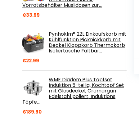
Vorratsbehälter Müslidosen zur…
€
33.99
Pynhoklm® 22L Einkaufskorb mit
Kühlfunktion Picknickkorb mit
Deckel Klappkorb Thermokorb
Isoliertasche Faltbar…
€
22.99
WMF Diadem Plus Topfset
Induktion 5-teilig, Kochtopf Set
mit Glasdeckel, Cromargan
Edelstahl poliert, Induktions
Töpfe…
€
189.90