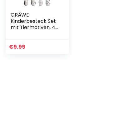
GRÄWE
Kinderbesteck Set
mit Tiermotiven, 4-
teilig, Edelstahl
poliert,
spülmaschinengeei
€
9.99
gnet