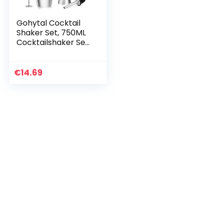
Gohytal Cocktail
Shaker Set, 750ML
Cocktailshaker Set
Geschenk für
Männer Profi
Edelstahl Cocktail
€
14.69
Shaker Set…