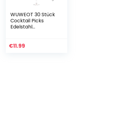
WUWEOT 30 Stück
Cocktail Picks
Edelstahl
Cocktailspieße
11cm Cocktail
Spieße Cocktai
€
11.99
Sticks
Wiederverwendbar
…