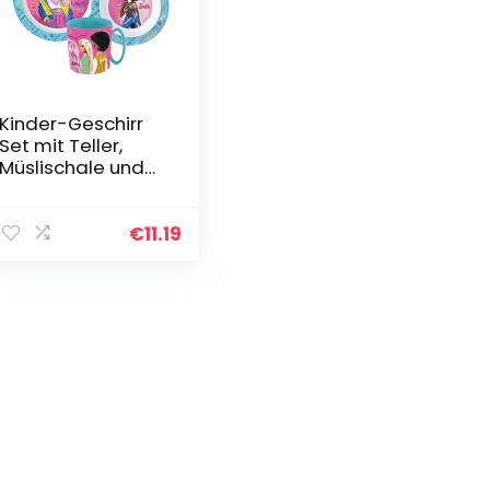
Kinder-Geschirr
Set mit Teller,
Müslischale und
Tasse | Jungen
und Mädchen
Geschirrset
€
11.19
(Feuerwehrmann
Sam)