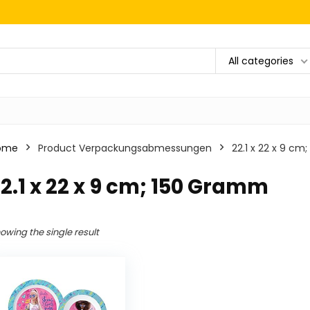
All categories
ome
Product Verpackungsabmessungen
‎22.1 x 22 x 9 c
22.1 x 22 x 9 cm; 150 Gramm
owing the single result