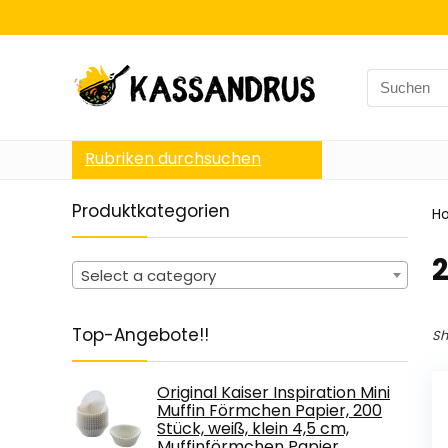
Search
for:
Rubriken durchsuchen
Produktkategorien
H
‎
Select a category
Top-Angebote!!
Sh
Original Kaiser Inspiration Mini
Muffin Förmchen Papier, 200
Stück, weiß, klein 4,5 cm,
Muffinförmchen Papier