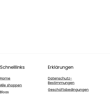
Schnelllinks
Erklärungen
Home
Datenschutz-
Bestimmungen
Alle shoppen
Geschäftsbedingungen
Blogs
Affiliate-Offenlegung
Unsere Webshops
Werben