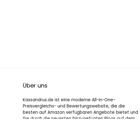
Über uns
Kassandrus.de ist eine moderne All-in-One-
Preisvergleichs- und Bewertungswebsite, die die
besten auf Amazon verfügbaren Angebote bietet und
Sie durch die neuesten hinzugefügten Blogs auf dem
Laufenden hält. Alle Bilder unterliegen dem
Urheberrecht ihrer jeweiligen Eigentümer. Alle zitierten
Inhalte stammen aus ihren jeweiligen Quellen.