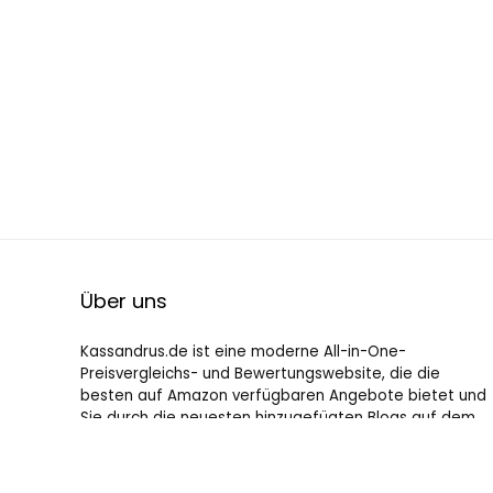
Über uns
Kassandrus.de ist eine moderne All-in-One-
Preisvergleichs- und Bewertungswebsite, die die
besten auf Amazon verfügbaren Angebote bietet und
Sie durch die neuesten hinzugefügten Blogs auf dem
Laufenden hält. Alle Bilder unterliegen dem
Urheberrecht ihrer jeweiligen Eigentümer. Alle zitierten
Inhalte stammen aus ihren jeweiligen Quellen.