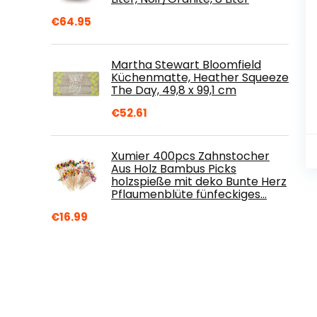
€
64.95
Martha Stewart Bloomfield
Küchenmatte, Heather Squeeze
The Day, 49,8 x 99,1 cm
€
52.61
Xumier 400pcs Zahnstocher
Aus Holz Bambus Picks
holzspieße mit deko Bunte Herz
Pflaumenblüte fünfeckiges…
€
16.99