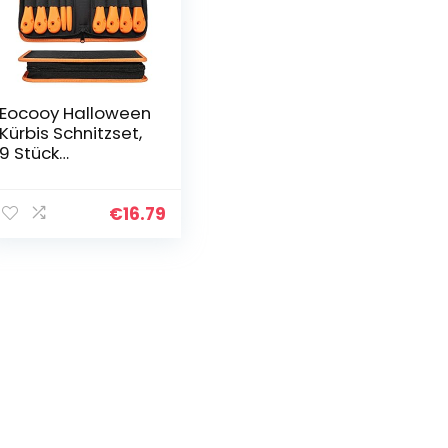
Eocooy Halloween
Kürbis Schnitzset,
9 Stück
Schnitzwerkzeug
Kürbis Edelstahl
Kürbis
€
16.79
Schnitzmesser
mit
Schnitzvorlagen…