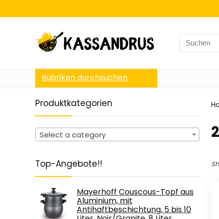
Search
for:
Rubriken durchsuchen
Produktkategorien
H
‎
Select a category
Top-Angebote!!
Sh
Mayerhoff Couscous-Topf aus
Aluminium, mit
Antihaftbeschichtung, 5 bis 10
Liter, Noir/Granite, 8 Liter