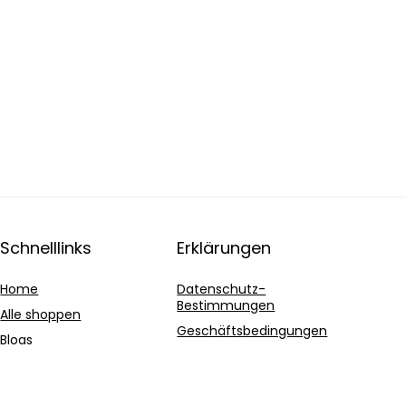
Schnelllinks
Erklärungen
Home
Datenschutz-
Bestimmungen
Alle shoppen
Geschäftsbedingungen
Blogs
Affiliate-Offenlegung
Unsere Webshops
Werben