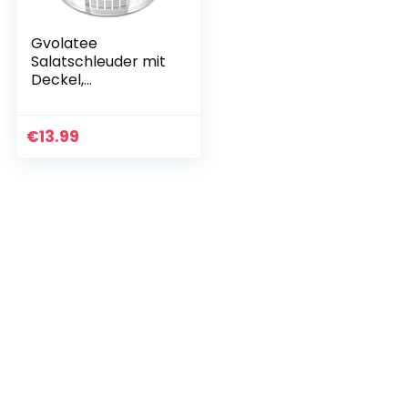
Gvolatee
Salatschleuder mit
Deckel,
Küchenhelfer
Salattrockner zum
Waschen und
€
13.99
Trocknen von
Salat,
Salatschleudern
mit…