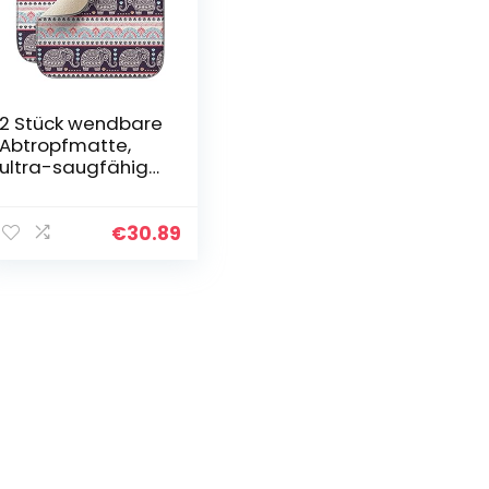
2 Stück wendbare
Abtropfmatte,
ultra-saugfähige
Mikrofaser-
Abtropfmatte für
Küchentheke, 40,6
€
30.89
x 45,7 cm
(Elefant)