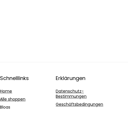
Schnelllinks
Erklärungen
Home
Datenschutz-
Bestimmungen
Alle shoppen
Geschäftsbedingungen
Blogs
Affiliate-Offenlegung
Unsere Webshops
Werben