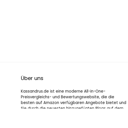
Über uns
Kassandrus.de ist eine moderne All-in-One-
Preisvergleichs- und Bewertungswebsite, die die
besten auf Amazon verfügbaren Angebote bietet und
Sie durch die neuesten hinzugefügten Blogs auf dem
Laufenden hält. Alle Bilder unterliegen dem
Urheberrecht ihrer jeweiligen Eigentümer. Alle zitierten
Inhalte stammen aus ihren jeweiligen Quellen.