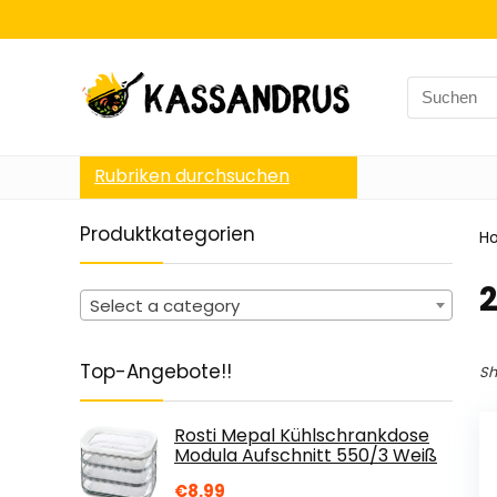
Search
for:
Rubriken durchsuchen
Produktkategorien
H
‎
Select a category
Top-Angebote!!
Sh
Rosti Mepal Kühlschrankdose
Modula Aufschnitt 550/3 Weiß
€
8.99