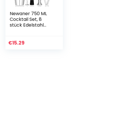
Newaner 750 ML
Cocktail Set, 8
stück Edelstahl
Shaker Mixer,
professionelle
Barkeeper
€
15.29
zubehör, mit
Shaker, doppel…