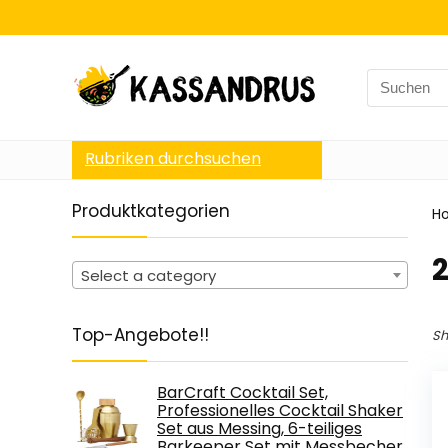
Search
for:
Rubriken durchsuchen
Produktkategorien
H
‎
Select a category
Top-Angebote!!
Sh
BarCraft Cocktail Set,
Professionelles Cocktail Shaker
Set aus Messing, 6-teiliges
Barkeeper Set mit Messbecher,