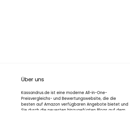
Über uns
Kassandrus.de ist eine moderne All-in-One-
Preisvergleichs- und Bewertungswebsite, die die
besten auf Amazon verfügbaren Angebote bietet und
Sie durch die neuesten hinzugefügten Blogs auf dem
Laufenden hält. Alle Bilder unterliegen dem
Urheberrecht ihrer jeweiligen Eigentümer. Alle zitierten
Inhalte stammen aus ihren jeweiligen Quellen.