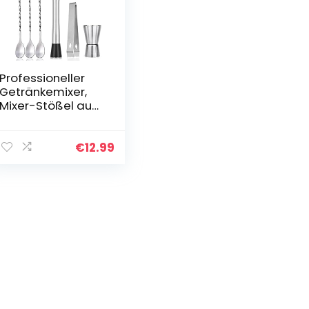
Professioneller
Getränkemixer,
Mixer-Stößel aus
Edelstahl,
Rührlöffel,Mixer-
Toolkit zum
€
12.99
Debuggen
köstlicher
Cocktails…