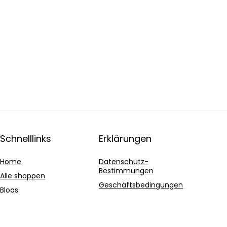
Schnelllinks
Erklärungen
Home
Datenschutz-
Bestimmungen
Alle shoppen
Geschäftsbedingungen
Blogs
Affiliate-Offenlegung
Unsere Webshops
Werben