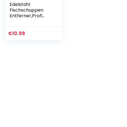
Edelstahl
Fischschuppen
Entferner,Profi
Fisch Entschupper
Fischschaber Fisch
Scaler
€
10.99
Fischschuppen
Entferner
Fischschaber…