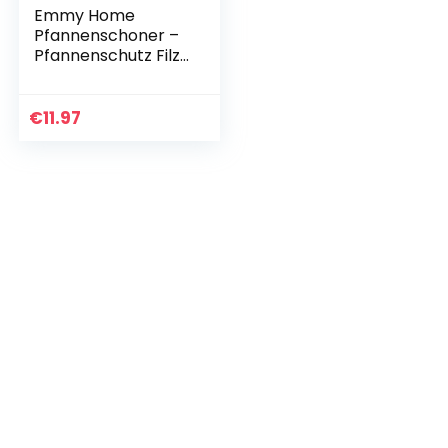
Emmy Home
Pfannenschoner –
Pfannenschutz Filz
6 Stück
Stapelschutz, 38
cm Extra Dicke
€
11.97
Topfuntersetzer
Anpassbare
Größe…