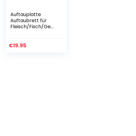
Auftauplatte
Auftaubrett für
Fleisch/Fisch/Gem
üse zum schnellen,
natürlichen
Auftauen (ohne
€
19.95
Strom) Zubehör
Küche Defrost…