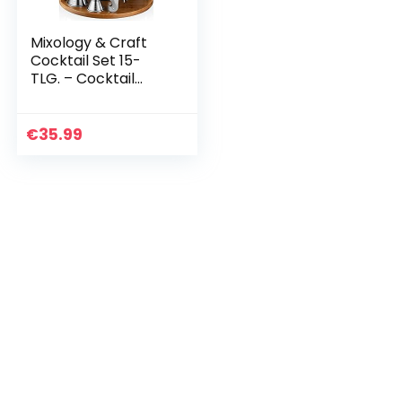
Mixology & Craft
Cocktail Set 15-
TLG. – Cocktail
Shaker Set aus
Edelstahl mit Bar
Zubehör – Silber
€
35.99