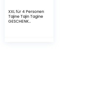
XXL für 4 Personen
Tajine Tajin Tagine
GESCHENK
REZEPTHEFT
Marokkanischer
Marrokanischer
Kochtopf
Schmortopf Topf