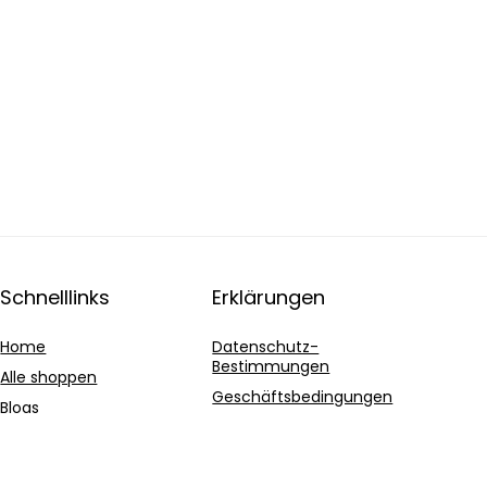
Schnelllinks
Erklärungen
Home
Datenschutz-
Bestimmungen
Alle shoppen
Geschäftsbedingungen
Blogs
Affiliate-Offenlegung
Unsere Webshops
Werben