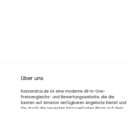
Über uns
Kassandrus.de ist eine moderne All-in-One-
Preisvergleichs- und Bewertungswebsite, die die
besten auf Amazon verfügbaren Angebote bietet und
Sie durch die neuesten hinzugefügten Blogs auf dem
Laufenden hält. Alle Bilder unterliegen dem
Urheberrecht ihrer jeweiligen Eigentümer. Alle zitierten
Inhalte stammen aus ihren jeweiligen Quellen.