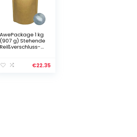
AwePackage 1 kg
(907 g) Stehende
Reißverschluss-
Tasche mit
Entgasungsventil
(Kraft, 10)
€
22.35