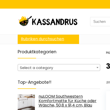
Search
for:
Rubriken durchsuchen
Produktkategorien
H
‎
Select a category
Top-Angebote!!
Sh
nuLOOM Southwestern
Komfortmatte für Küche oder
Wäsche, 50,8 x 91,4 cm, Blau