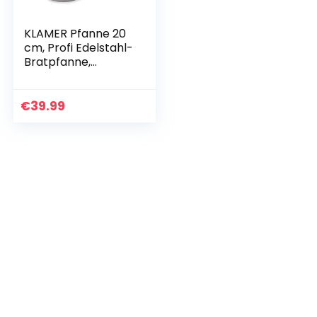
KLAMER Pfanne 20
cm, Profi Edelstahl-
Bratpfanne,
Induktionspfanne
mit Premium
Beschichtung
€
39.99