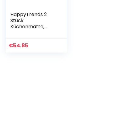
HappyTrends 2
Stück
Küchenmatte,
gepolsterte Anti-
Ermüdungs-
Bodenmatte,
€
54.85
strapazierfähig,
ergonomisch,
Komfortschaum…