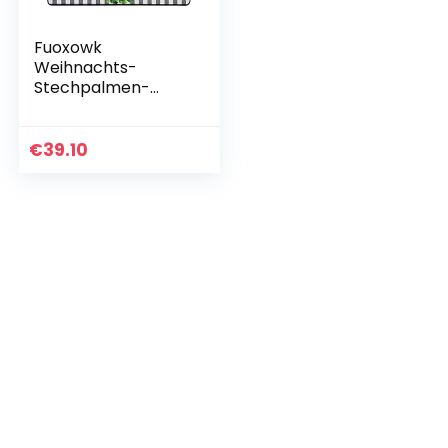
Fuoxowk
Weihnachts-
Stechpalmen-
Kranz-
Küchenteppich-
Set, Buffalo Plaid
€
39.10
Merry Christmas
Xmas Winter
Holiday Runner…