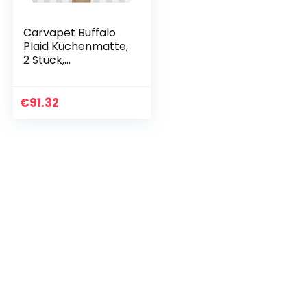
Carvapet Buffalo
Plaid Küchenmatte,
2 Stück,
gepolsterter Anti-
Ermüdungs-
Teppich,
€
91.32
wasserdicht,
rutschfest, PVC…