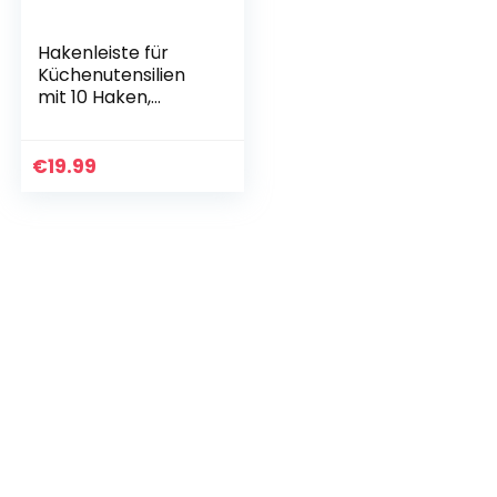
Hakenleiste für
Küchenutensilien
mit 10 Haken,
Hängeleiste
Küchenreling
Edelstahl – 58 cm
€
19.99