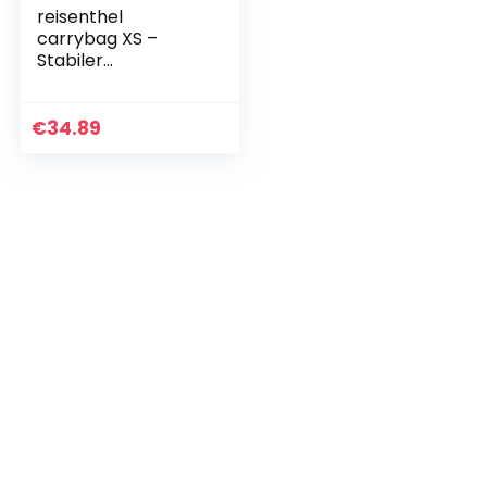
reisenthel
carrybag XS –
Stabiler
Einkaufskorb XS
format mit
praktischer
€
34.89
Innentasche –
Elegantes und
wasserabweisende
s…